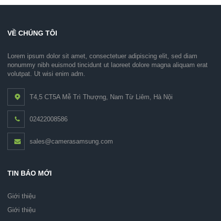
VỀ CHÚNG TÔI
Lorem ipsum dolor sit amet, consectetuer adipiscing elit, sed diam
nonummy nibh euismod tincidunt ut laoreet dolore magna aliquam erat
volutpat. Ut wisi enim adm.
T4,5 CT5A Mễ Trì Thượng, Nam Từ Liêm, Hà Nội
02422008586
sales@camerasamsung.com
TIN BÁO MỚI
Giới thiệu
Giới thiệu