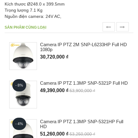
Kích thươc Ø248.0 x 399.5mm
Trọng lượng 7.1 Kg
Nguồn điện camera: 24V AC,
prev
next
SẢN PHẨM CÙNG LOẠI
Camera IP PTZ 2M SNP-L6233HP Full HD
1080p
30,720,000 ₫
Camera IP PTZ 1.3MP SNP-5321P Full HD
- 8%
49,390,000 ₫
53,900,000 ₫
Camera IP PTZ 1.3MP SNP-5321HP Full
- 4%
HD
51,260,000 ₫
53,250,000 ₫