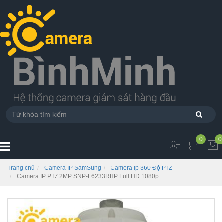
0
0
Trang chủ
Camera IP SamSung
Camera Ip 360 Độ PTZ
Camera IP PTZ 2MP SNP-L6233RHP Full HD 1080p