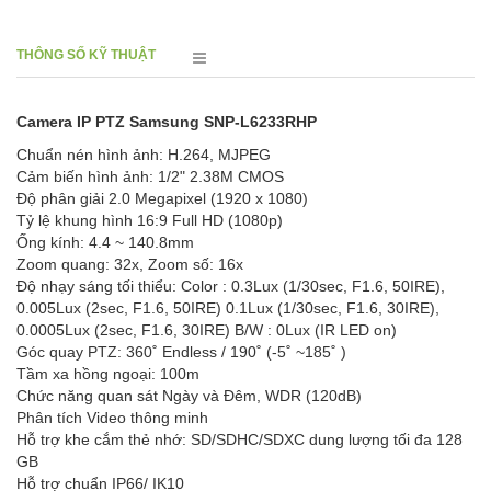
THÔNG SỐ KỸ THUẬT
Camera IP PTZ Samsung SNP-L6233RHP
Chuẩn nén hình ảnh: H.264, MJPEG
Cảm biến hình ảnh: 1/2" 2.38M CMOS
Độ phân giải 2.0 Megapixel (1920 x 1080)
Tỷ lệ khung hình 16:9 Full HD (1080p)
Ống kính: 4.4 ~ 140.8mm
Zoom quang: 32x, Zoom số: 16x
Độ nhạy sáng tối thiểu: Color : 0.3Lux (1/30sec, F1.6, 50IRE),
0.005Lux (2sec, F1.6, 50IRE) 0.1Lux (1/30sec, F1.6, 30IRE),
0.0005Lux (2sec, F1.6, 30IRE) B/W : 0Lux (IR LED on)
Góc quay PTZ: 360˚ Endless / 190˚ (-5˚ ~185˚ )
Tầm xa hồng ngoại: 100m
Chức năng quan sát Ngày và Đêm, WDR (120dB)
Phân tích Video thông minh
Hỗ trợ khe cắm thẻ nhớ: SD/SDHC/SDXC dung lượng tối đa 128
GB
Hỗ trợ chuẩn IP66/ IK10