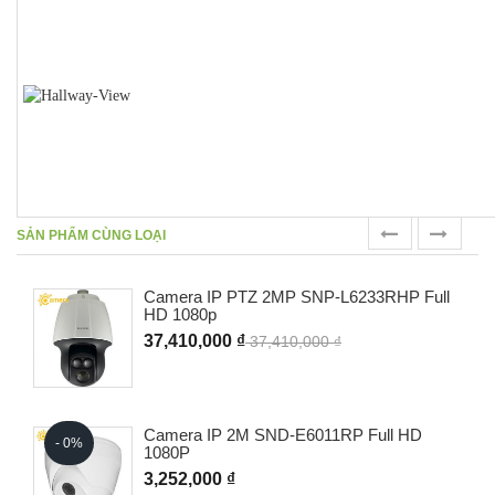
prev
next
SẢN PHẨM CÙNG LOẠI
Camera IP PTZ 2MP SNP-L6233RHP Full
HD 1080p
37,410,000 ₫
37,410,000 ₫
Camera IP 2M SND-E6011RP Full HD
- 0%
1080P
3,252,000 ₫