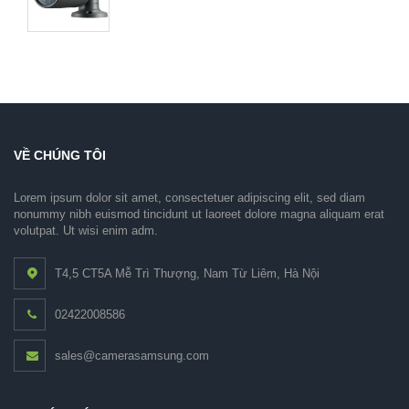
VỀ CHÚNG TÔI
Lorem ipsum dolor sit amet, consectetuer adipiscing elit, sed diam
nonummy nibh euismod tincidunt ut laoreet dolore magna aliquam erat
volutpat. Ut wisi enim adm.
T4,5 CT5A Mễ Trì Thượng, Nam Từ Liêm, Hà Nội
02422008586
sales@camerasamsung.com