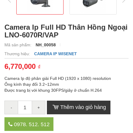
Camera Ip Full HD Thân Hồng Ngoại
LNO-6070R/VAP
Mã sản phẩm:
NH_00058
Thương hiệu:
CAMERA IP WISENET
6,770,000
₫
Camera Ip độ phân giải Full HD (1920 x 1080) resolution
Ống kính thay đổi 3.2~12mm
Được trang bị với khung 30FPS/giây ở chuẩn H.264
Thêm vào giỏ hàng
-
+
0978. 512. 512