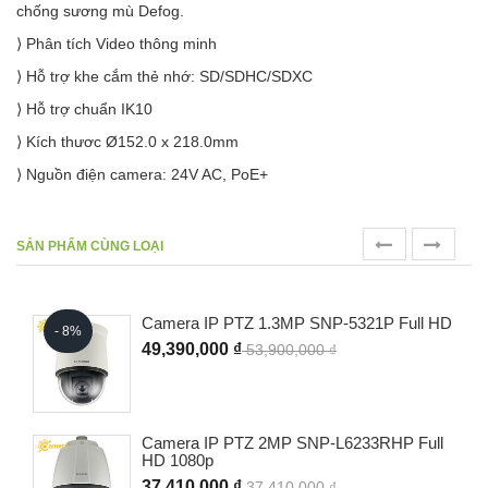
chống sương mù Defog.
⟩ Phân tích Video thông minh
⟩ Hỗ trợ khe cắm thẻ nhớ: SD/SDHC/SDXC
⟩ Hỗ trợ chuẩn IK10
⟩ Kích thươc Ø152.0 x 218.0mm
⟩ Nguồn điện camera: 24V AC, PoE+
prev
next
SẢN PHẨM CÙNG LOẠI
Camera IP PTZ 1.3MP SNP-5321P Full HD
- 8%
49,390,000 ₫
53,900,000 ₫
Camera IP PTZ 2MP SNP-L6233RHP Full
HD 1080p
37,410,000 ₫
37,410,000 ₫