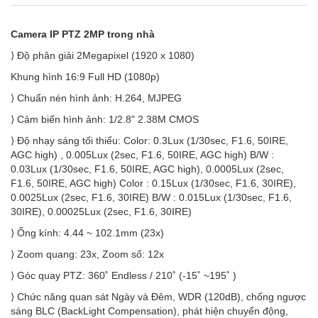
Camera IP PTZ 2MP trong nhà
⟩ Độ phân giải 2Megapixel (1920 x 1080)
Khung hình 16:9 Full HD (1080p)
⟩ Chuẩn nén hình ảnh: H.264, MJPEG
⟩ Cảm biến hình ảnh: 1/2.8" 2.38M CMOS
⟩ Độ nhạy sáng tối thiểu: Color: 0.3Lux (1/30sec, F1.6, 50IRE,
AGC high) , 0.005Lux (2sec, F1.6, 50IRE, AGC high) B/W :
0.03Lux (1/30sec, F1.6, 50IRE, AGC high), 0.0005Lux (2sec,
F1.6, 50IRE, AGC high) Color : 0.15Lux (1/30sec, F1.6, 30IRE),
0.0025Lux (2sec, F1.6, 30IRE) B/W : 0.015Lux (1/30sec, F1.6,
30IRE), 0.00025Lux (2sec, F1.6, 30IRE)
⟩ Ống kính: 4.44 ~ 102.1mm (23x)
⟩ Zoom quang: 23x, Zoom số: 12x
⟩ Góc quay PTZ: 360˚ Endless / 210˚ (-15˚ ~195˚ )
⟩ Chức năng quan sát Ngày và Đêm, WDR (120dB), chống ngược
sáng BLC (BackLight Compensation), phát hiện chuyển động,