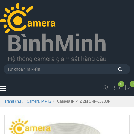
0
0
Trang chủ
Camera IP PTZ
Camera IP PTZ 2M SNP-L6233P