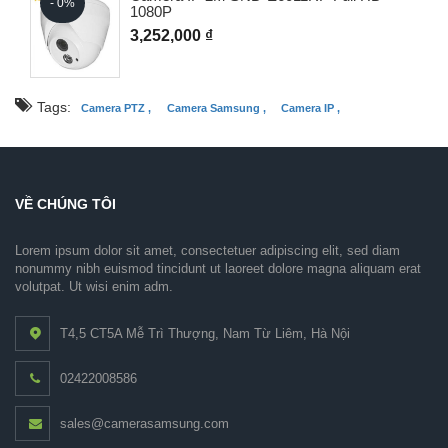
- 0%
1080P
3,252,000 ₫
Tags:
Camera PTZ ,
Camera Samsung ,
Camera IP ,
VỀ CHÚNG TÔI
Lorem ipsum dolor sit amet, consectetuer adipiscing elit, sed diam
nonummy nibh euismod tincidunt ut laoreet dolore magna aliquam erat
volutpat. Ut wisi enim adm.
T4,5 CT5A Mễ Trì Thượng, Nam Từ Liêm, Hà Nội
02422008586
sales@camerasamsung.com